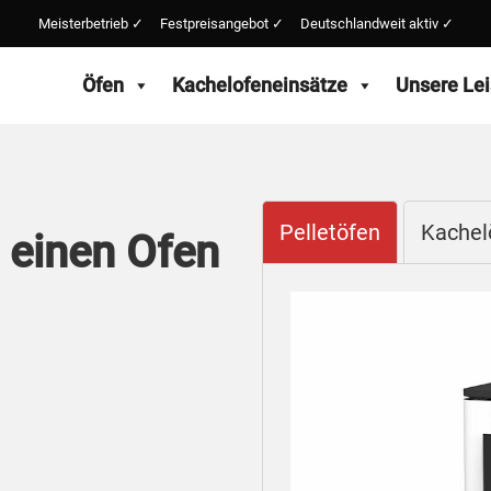
Meisterbetrieb ✓ Festpreisangebot ✓ Deutschlandweit aktiv ✓
Öfen
Kachelofeneinsätze
Unsere Le
Pelletöfen
Kachel
 einen Ofen