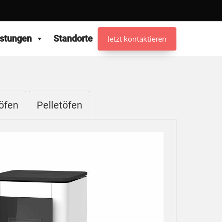
istungen
Standorte
Jetzt kontaktieren
öfen
Pelletöfen