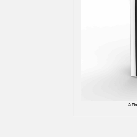
© Fir