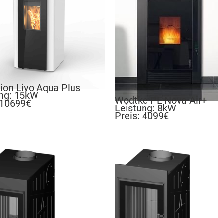
sion Livo Aqua Plus
ung: 15kW
Wodtke PE Nova Air+
 10699€
Leistung: 8kW
Preis: 4099€