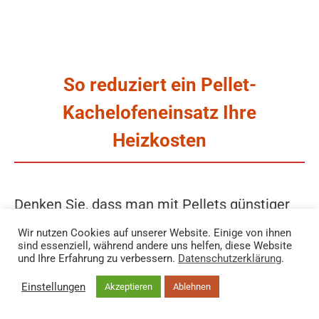
So reduziert ein Pellet-
Kachelofeneinsatz Ihre
Heizkosten
Denken Sie, dass man mit Pellets günstiger
heizen kann? Wir haben nachgerechnet und
Wir nutzen Cookies auf unserer Website. Einige von ihnen
sind essenziell, während andere uns helfen, diese Website
können klar sagen: Ja!
und Ihre Erfahrung zu verbessern.
Datenschutzerklärung
.
Einstellungen
Akzeptieren
Ablehnen
Unverbindliche Fachberatung buchen
Der Pellet-Einsatz kann ca.
90 % der