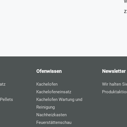
w
z
Ofenwissen
Newsletter
atz
Kachelofen
Wir halten S
Kachelofeneinsatz
Produktaktio
Pellets
Kachelofen Wartung und
Reinigung
Nachheizkasten
Feuerstättenschau