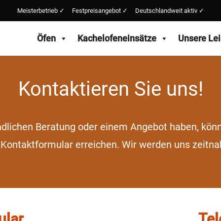
Meisterbetrieb ✓ Festpreisangebot ✓ Deutschlandweit aktiv ✓
Öfen
Kachelofeneinsätze
Unsere Le
Kontaktieren Sie uns!
indlichen Beratung oder einem Angebot haben, könn
 Kontaktformular erreichen. Wir werden uns zeitna
ular
Tel