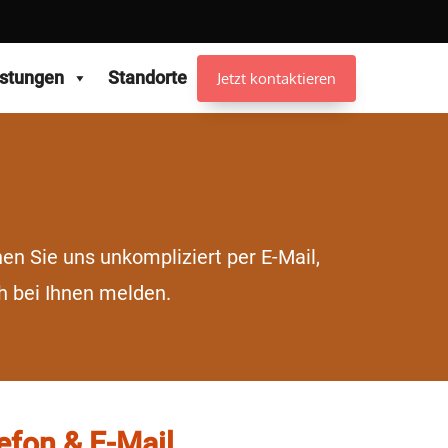
istungen
Standorte
Jetzt kontaktieren
en Sie uns unkompliziert per E-Mail,
h bei Ihnen melden.
efon & E-Mail